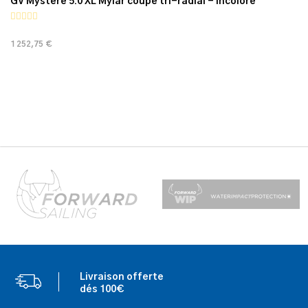
GV Mystère 5.0 XL Mylar coupe tri-radial - Incolore
1 252,75 €
Livraison offerte
dés 100€