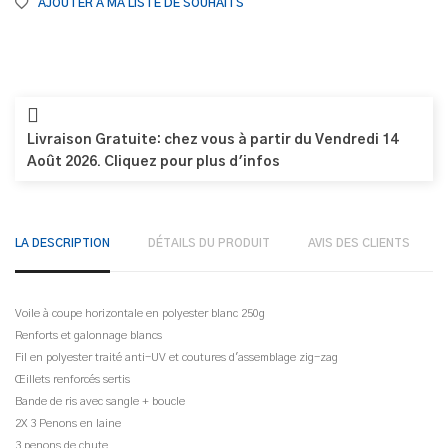
AJOUTER À MA LISTE DE SOUHAITS
Livraison Gratuite: chez vous à partir du Vendredi 14
Août 2026. Cliquez pour plus d'infos
LA DESCRIPTION
DÉTAILS DU PRODUIT
AVIS DES CLIENTS
Voile à coupe horizontale en polyester blanc 250g
Renforts et galonnage blancs
Fil en polyester traité anti-UV et coutures d'assemblage zig-zag
Œillets renforcés sertis
Bande de ris avec sangle + boucle
2X 3 Penons en laine
3 penons de chute