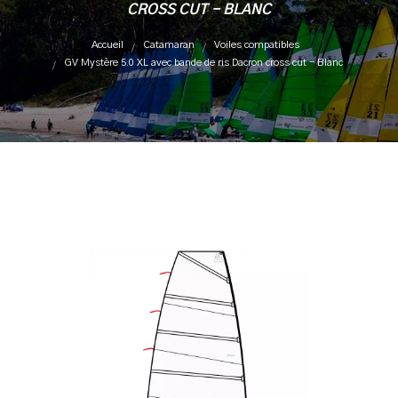
CROSS CUT - BLANC
Accueil
Catamaran
Voiles compatibles
GV Mystère 5.0 XL avec bande de ris Dacron cross cut - Blanc