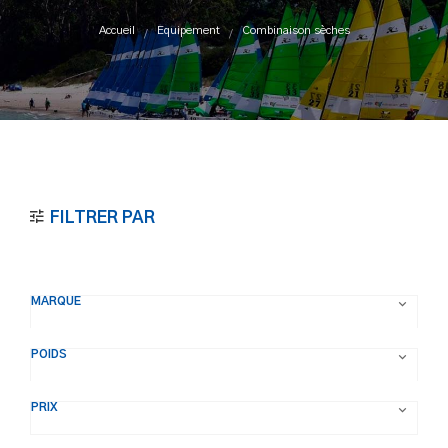
Accueil
Equipement
Combinaison sèches
FILTRER PAR
MARQUE

POIDS

PRIX
