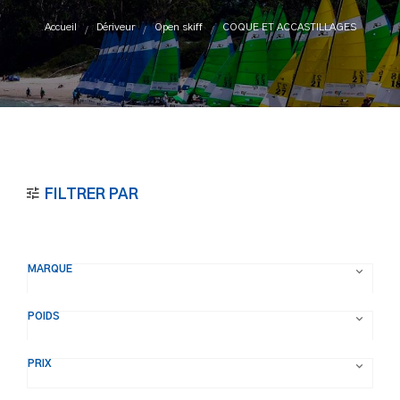
Accueil
Dériveur
Open skiff
COQUE ET ACCASTILLAGES
FILTRER PAR
MARQUE

POIDS

PRIX
