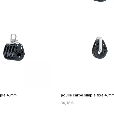
uple 40mm
poulie carbo simple fixe 40m
36,16 €