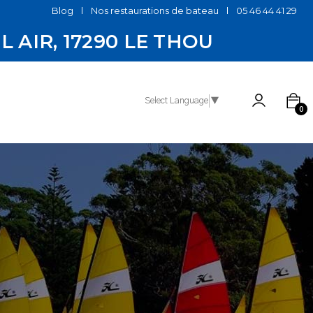
Blog
Nos restaurations de bateau
05 46 44 41 29
EL AIR, 17290 LE THOU
Select Language
▼
0