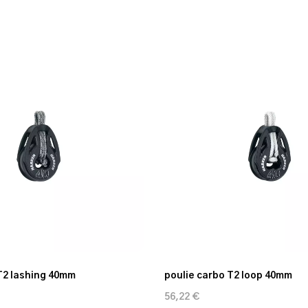
T2 lashing 40mm
poulie carbo T2 loop 40mm
56,22 €