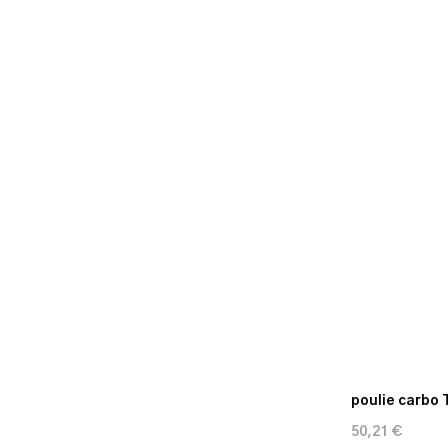
poulie carbo 
50,21 €