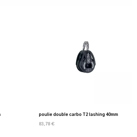
m
poulie double carbo T2 lashing 40mm
83,78 €