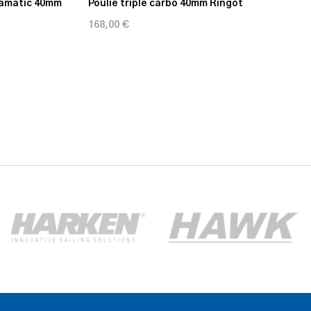
hamatic 40mm
Poulie triple carbo 40mm Ringot
168,00 €