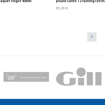
taquet ringot 40mm
poulie carbo T2 lashing ratc
85,43 €
1