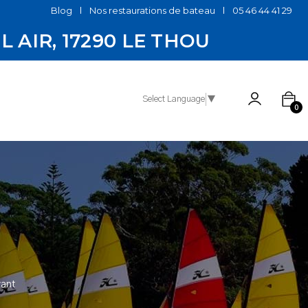
Blog
Nos restaurations de bateau
05 46 44 41 29
EL AIR, 17290 LE THOU
Select Language
▼
0
vant