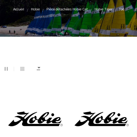
Accueil
Hobie
Pièce détachées Hobie Cat
Hobie Tiger
Foc