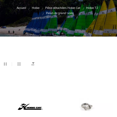
Accueil
Hobie
Pièce détachées Hobie Cat
Hobie T2
Palan de grand-voile