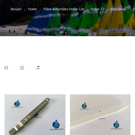
Accueil
Hobie
Pièce détachées Hobie Cat
Hobie T2
Haubans