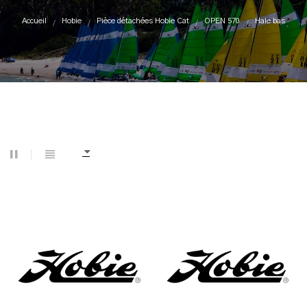
Accueil
Hobie
Pièce détachées Hobie Cat
OPEN 570
Hale bas