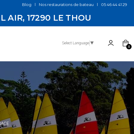
Blog
Nos restaurations de bateau
05 46 44 41 29
EL AIR, 17290 LE THOU
Select Language
▼
0
 RACE