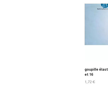
goupille élas
et 16
1,72 €