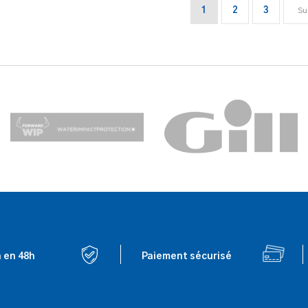
1
2
3
Su
n en 48h
Paiement sécurisé