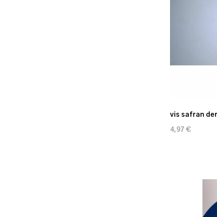
vis safran der
4,97 €