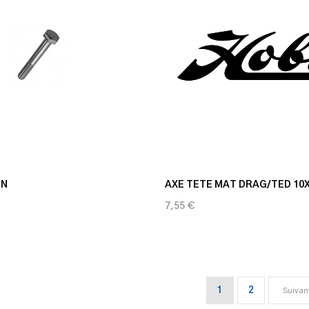
IN
AXE TETE MAT DRAG/TED 10
7,55 €
1
2
Suivan