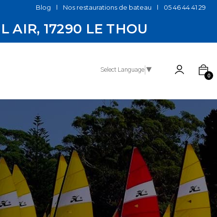
Blog
Nos restaurations de bateau
05 46 44 41 29
EL AIR, 17290 LE THOU
Select Language
▼
0