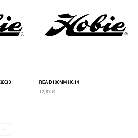
X8X30
REA D100MM HC14
12,67 €
t