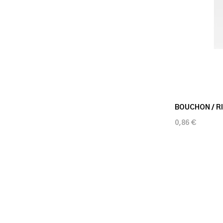
BOUCHON / R
0,86 €