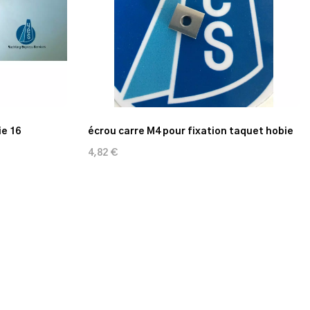
e 16
écrou carre M4 pour fixation taquet hobie
4,82 €