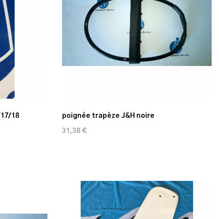
17/18
poignée trapèze J&H noire
31,38 €