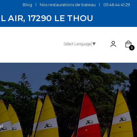
Blog
Nos restaurations de bateau
05 46 44 41 29
EL AIR, 17290 LE THOU
Select Language
▼
0
il