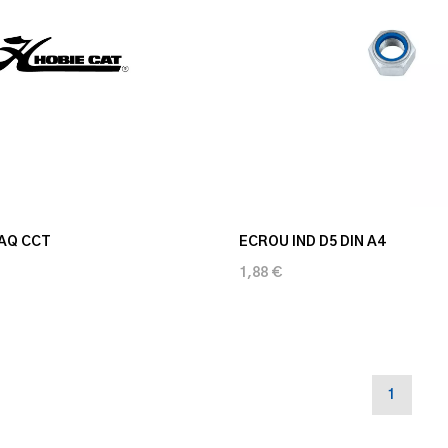
TAQ CCT
ECROU IND D5 DIN A4
1,88 €
1