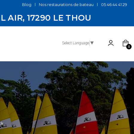
Blog
Nos restaurations de bateau
05 46 44 41 29
EL AIR, 17290 LE THOU
Select Language
▼
0
ck