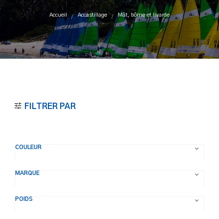
Accueil
Accastillage
Mât, bôme et livarde
FILTRER PAR
COULEUR

MARQUE

POIDS
