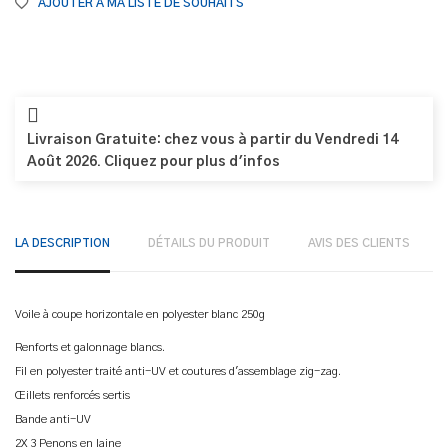
AJOUTER À MA LISTE DE SOUHAITS
Livraison Gratuite: chez vous à partir du Vendredi 14
Août 2026. Cliquez pour plus d'infos
LA DESCRIPTION
DÉTAILS DU PRODUIT
AVIS DES CLIENTS
Voile à coupe horizontale en polyester blanc 250g
Renforts et galonnage blancs.
Fil en polyester traité anti-UV et coutures d'assemblage zig-zag.
Œillets renforcés sertis
Bande anti-UV
2X 3 Penons en laine