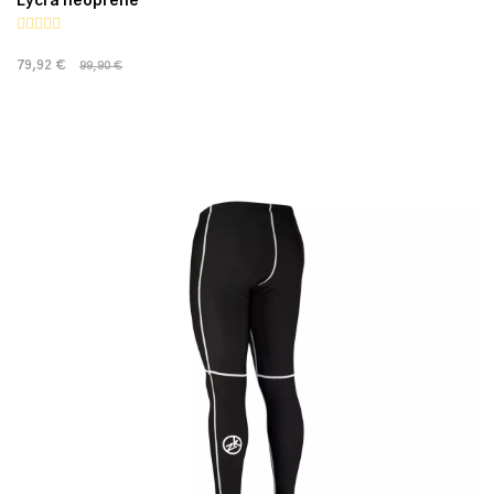
Lycra néoprène
79,92 €
99,90 €