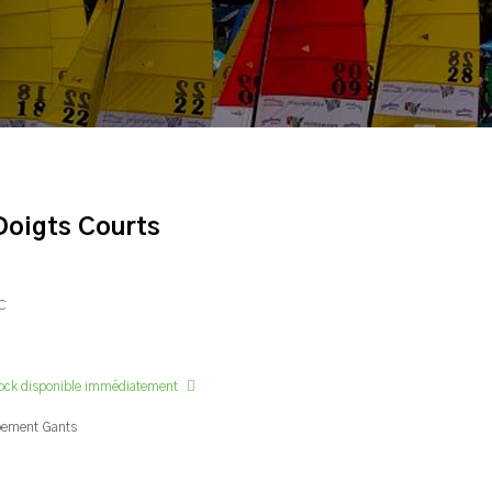
Doigts Courts
C
ock disponible immédiatement
pement
Gants