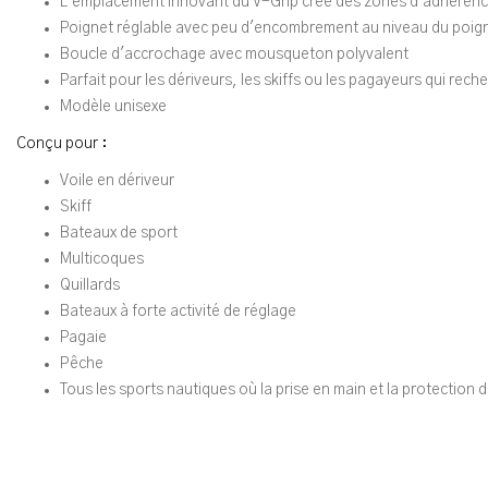
L'emplacement innovant du V-Grip crée des zones d'adhérence 
Poignet réglable avec peu d'encombrement au niveau du poig
Boucle d'accrochage avec mousqueton polyvalent
Parfait pour les dériveurs, les skiffs ou les pagayeurs qui re
Modèle unisexe
Conçu pour :
Voile en dériveur
Skiff
Bateaux de sport
Multicoques
Quillards
Bateaux à forte activité de réglage
Pagaie
Pêche
Tous les sports nautiques où la prise en main et la protection