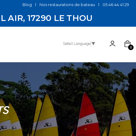
Blog
Nos restaurations de bateau
05 46 44 41 29
EL AIR, 17290 LE THOU
Select Language
▼
0
TS