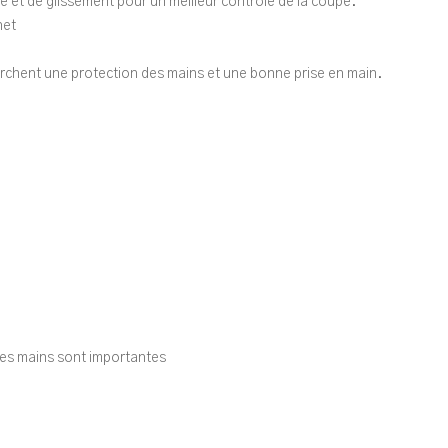
et de glissement pour un meilleur contrôle de la coupe.
net
cherchent une protection des mains et une bonne prise en main.
 des mains sont importantes