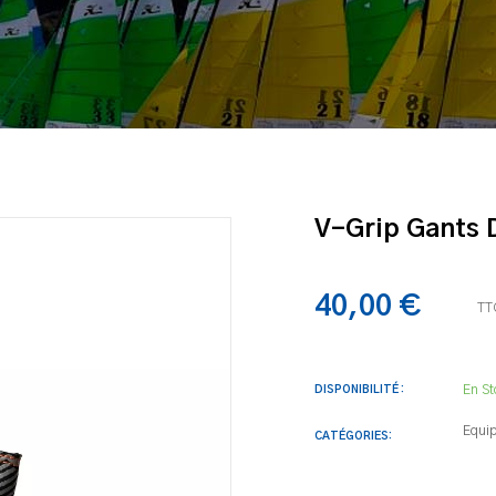
V-Grip Gants 
40,00 €
TT
En St
DISPONIBILITÉ :
Equi
CATÉGORIES: