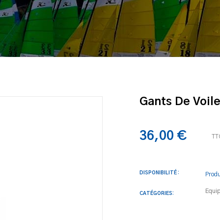
Gants De Voile
36,00 €
TT
DISPONIBILITÉ :
Produ
Equi
CATÉGORIES: