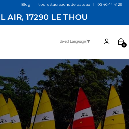
Blog
Nos restaurations de bateau
05 46 44 41 29
EL AIR, 17290 LE THOU
Select Language
▼
0