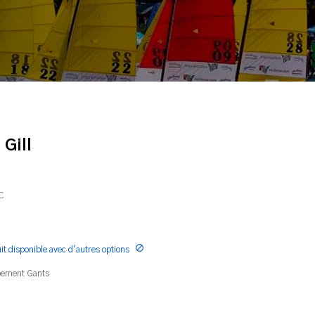
 Gill
C

it disponible avec d'autres options
pement
Gants