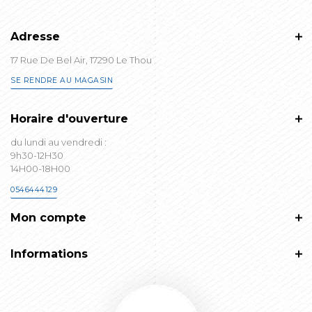
Adresse
17 Rue De Bel Air, 17290 Le Thou
SE RENDRE AU MAGASIN
Horaire d'ouverture
du lundi au vendredi :
9h30-12H30
14H00-18H00
0546444129
Mon compte
Informations